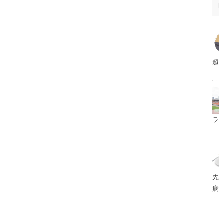
超
ラ
先
病