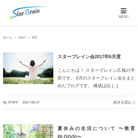
ホーム
＞
2017
＞
8月
スターブレイン会2017年6月度
こんにちは！ スターブレイン広報の平
田です。 6月のスターブレイン会をまと
めたブログです。 構成は以 [...]
続きを読む
By
STAFF
|
2017-08-27
夏休みの生活について 〜教育
BLOG(5)〜