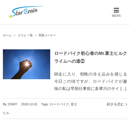
ホーム
＞
コラム 一覧
＞
実践コーナー
ロードバイク初心者のMt.富士ヒルク
ライムへの道②
師走に入り、朝晩の冷え込みを感じる
今日この頃ですが、ロードバイクが趣
味の私は早朝仕事前に多摩川のサイ [...]
続きを読む
By
STAFF
|
2018-12-01
|
Tags:
ロードバイク
,
富士
ヒル