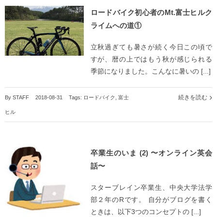
ロードバイク初心者のMt.富士ヒルク
ライムへの道①
立秋過ぎても暑さが続く今日この頃で
すが、暦の上ではもう秋が感じられる
季節になりました。こんなに暑いの [...]
続きを読む
By
STAFF
|
2018-08-31
|
Tags:
ロードバイク
,
富士
ヒル
卒業生のいま (2) 〜オンライン英会
話〜
スターブレイン卒業生、中央大学法学
部２年のRです。 自分がブログを書く
ときは、以下3つのコンセプトの [...]